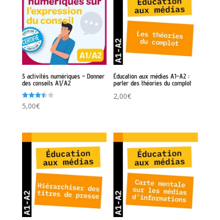
5 activités numériques – Donner
Éducation aux médias A1-A2 :
des conseils A1/A2
parler des théories du complot
2,00
€
Note
5,00
€
3.50
sur 5