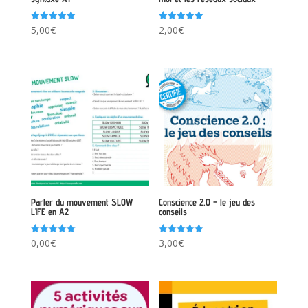
Note
Note
5,00
€
2,00
€
5.00
5.00
sur 5
sur 5
Parler du mouvement SLOW
Conscience 2.0 – le jeu des
LIFE en A2
conseils
Note
Note
0,00
€
3,00
€
5.00
5.00
sur 5
sur 5