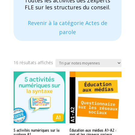
Toutes les activités des Zexperts
FLE sur les structures du conseil.
Revenir à la catégorie Actes de
parole
Trié
16 résultats affichés
par
note
moyenne
5 activités numériques sur la
Éducation aux médias A1-A2 :
syntaxe A1
moi et les réseaux sociaux