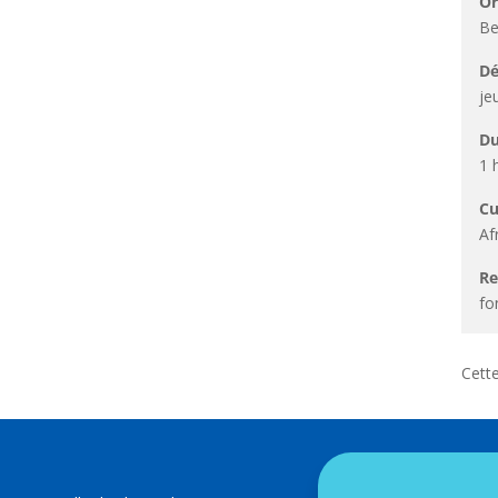
Or
Be
Dé
je
Du
1 
Cu
Af
R
fo
Cette