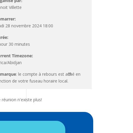
ganisé par:
noit Villette
marrer:
udi 28 novembre 2024 18:00
rée:
hour 30 minutes
rrent Timezone:
rica/Abidjan
emarque
: le compte à rebours est affiché en
nction de votre fuseau horaire local.
 réunion n'existe plus!