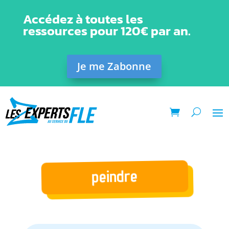
Accédez à toutes les
ressources pour 120€ par an.
Je me Zabonne
peindre