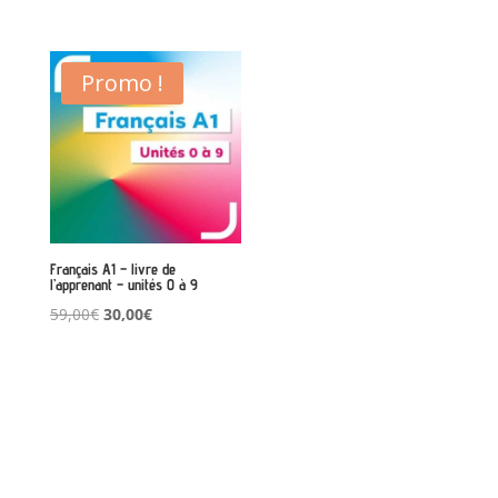
Promo !
Français A1 – livre de
l’apprenant – unités 0 à 9
Le
Le
59,00
€
30,00
€
prix
prix
initial
actuel
était :
est :
59,00€.
30,00€.