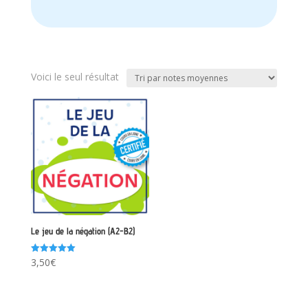
Voici le seul résultat
Le jeu de la négation (A2-B2)
Note
3,50
€
5.00
sur 5