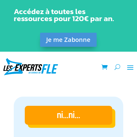
Accédez à toutes les
ressources pour 120€ par an.
Je me Zabonne
ni...ni...