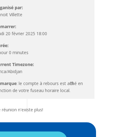
ganisé par:
noit Villette
marrer:
udi 20 février 2025 18:00
rée:
hour 0 minutes
rrent Timezone:
rica/Abidjan
emarque
: le compte à rebours est affiché en
nction de votre fuseau horaire local.
 réunion n'existe plus!