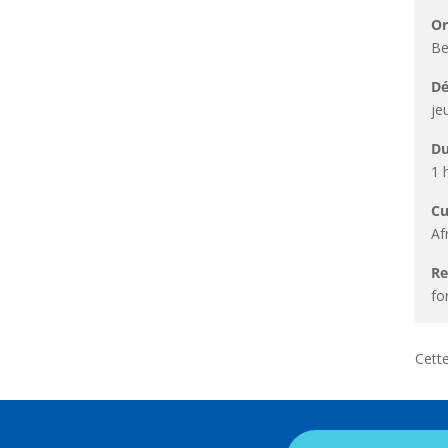
Or
Be
Dé
je
Du
1 
Cu
Af
R
fo
Cette