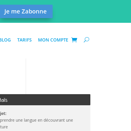
Je me Zabonne
BLOG
TARIFS
MON COMPTE
tails
jet:
prendre une langue en découvrant une
lture