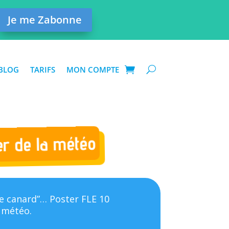
Je me Zabonne
BLOG
TARIFS
MON COMPTE
er de la météo
d de canard”… Poster FLE 10
 météo.