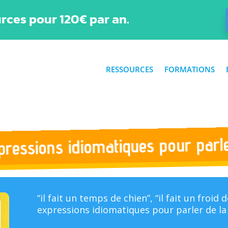
rces pour 120€ par an.
RESSOURCES
FORMATIONS
pressions idiomatiques pour parl
“il fait un temps de chien”, “il fait un froi
expressions idiomatiques pour parler de la