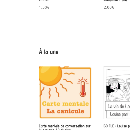
1,50
€
2,00
€
À la une
Carte mentale de conversation sur
BD FLE : Louise 