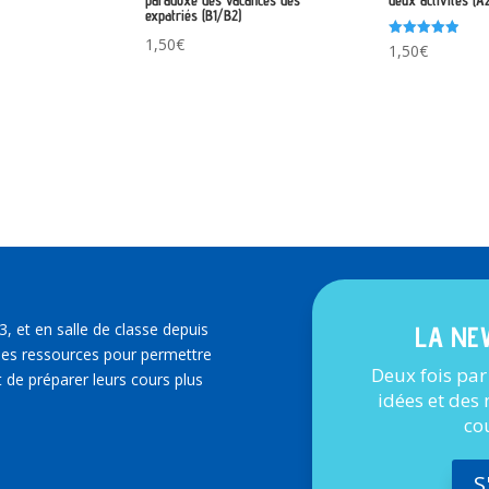
paradoxe des vacances des
deux activités (A
expatriés (B1/B2)
1,50
€
Note
1,50
€
5.00
sur 5
3, et en salle de classe depuis
LA NE
es ressources pour permettre
Deux fois par
 de préparer leurs cours plus
idées et des
co
S