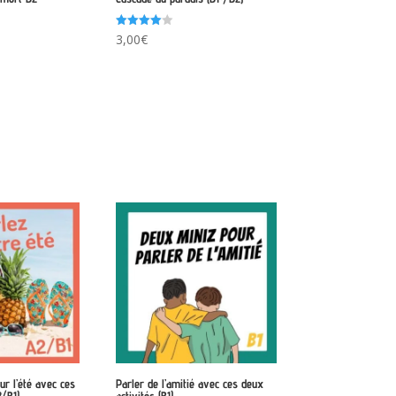
Note
3,00
€
4.00
sur 5
ur l’été avec ces
Parler de l’amitié avec ces deux