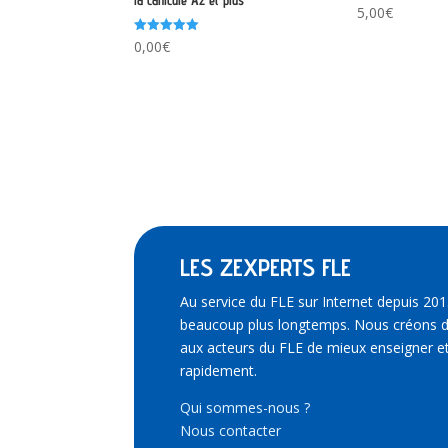
la canicule A2 et plus
5,00
€
Note
0,00
€
5.00
sur 5
LES ZEXPERTS FLE
Au service du FLE sur Internet depuis 201
beaucoup plus longtemps. Nous créons d
aux acteurs du FLE de mieux enseigner et
rapidement.
Qui sommes-nous ?
Nous contacter