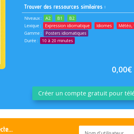
Trouver des ressources similaires :
Niveaux
:
A2
B1
B2
Lexique
:
Expression idiomatique
Idiomes
Météo, 
Gamme
:
Posters idiomatiques
Durée
:
10 à 20 minutes
0,00
€
Créer un compte gratuit pour tél
te...