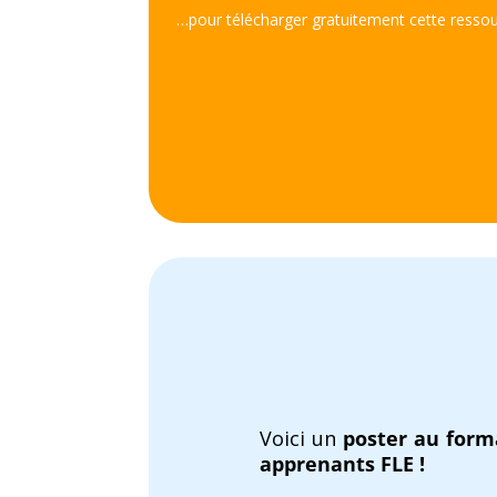
…pour télécharger gratuitement cette ressou
Voici un
poster au form
apprenants FLE !