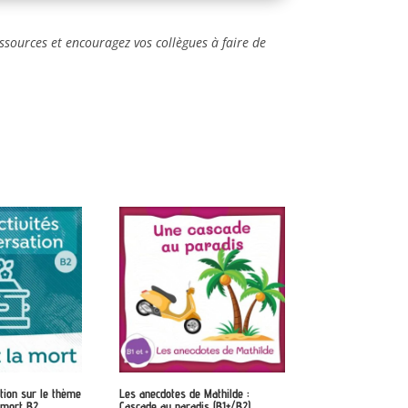
ssources et encouragez vos collègues à faire de
tion sur le thème
Les anecdotes de Mathilde :
a mort B2
Cascade au paradis (B1+/B2)