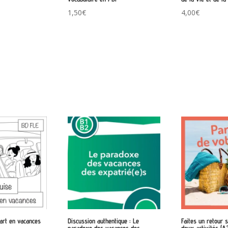
1,50
€
4,00
€
part en vacances
Discussion authentique : Le
Faites un retour s