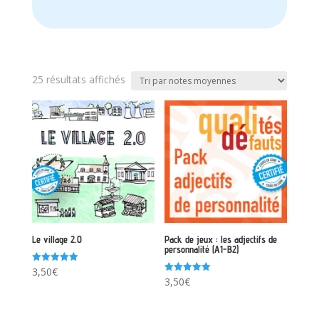
Trié
25 résultats affichés
par
note
moyenne
Le village 2.0
Pack de jeux : les adjectifs de
personnalité (A1-B2)
Note
3,50
€
5.00
Note
3,50
€
sur 5
5.00
sur 5