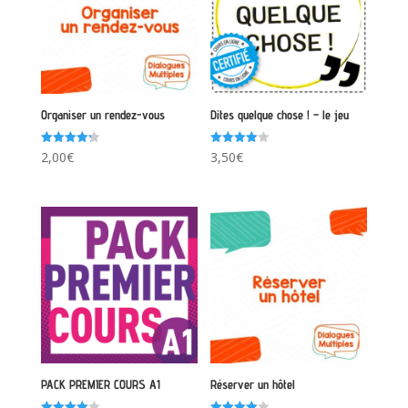
Organiser un rendez-vous
Dites quelque chose ! – le jeu
Note
Note
2,00
€
3,50
€
4.25
4.00
sur 5
sur 5
PACK PREMIER COURS A1
Réserver un hôtel