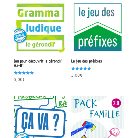
Jeu pour découvrir le gérondif
Le jeu des préfixes
A2-B1
Note
3,00
€
5.00
Note
3,00
€
sur 5
5.00
sur 5