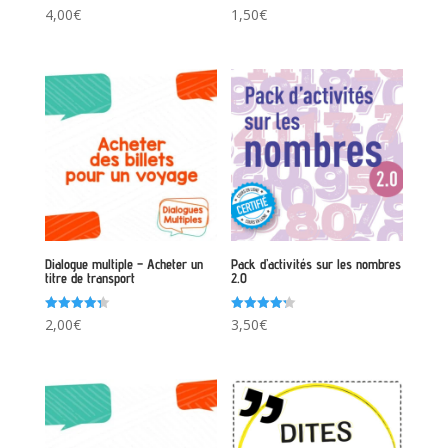
Note
Note
4,00
€
1,50
€
4.50
4.40
sur 5
sur 5
Dialogue multiple – Acheter un
Pack d’activités sur les nombres
titre de transport
2.0
Note
Note
2,00
€
3,50
€
4.33
4.25
sur 5
sur 5