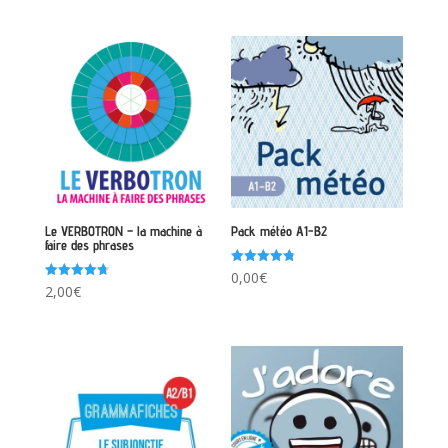
sur 5
Le VERBOTRON – la machine à
Pack météo A1-B2
faire des phrases
Note
0,00
€
4.75
Note
2,00
€
sur 5
4.75
sur 5