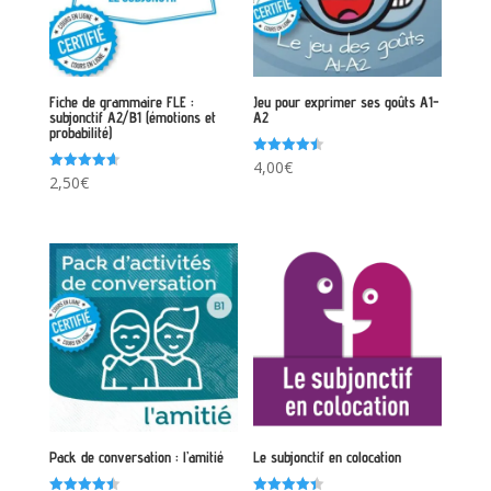
Fiche de grammaire FLE :
Jeu pour exprimer ses goûts A1-
subjonctif A2/B1 (émotions et
A2
probabilité)
Note
4,00
€
4.50
Note
2,50
€
sur 5
4.67
sur 5
Pack de conversation : l’amitié
Le subjonctif en colocation