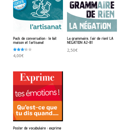
Pack de conversation : le fait
La grammaire, l’air de rien! LA
maison et l’artisanat
NEGATION A2-B1
2,50
€
Note
4,00
€
3.25
sur 5
Poster de vocabulaire : exprime