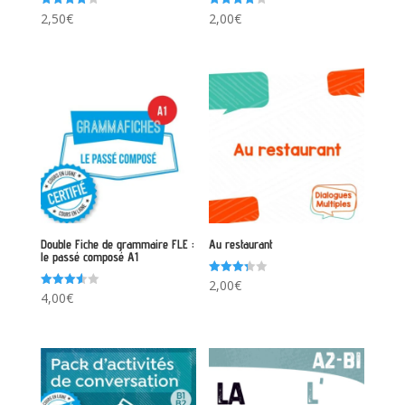
Note
Note
2,50
€
2,00
€
4.00
4.00
sur 5
sur 5
Double Fiche de grammaire FLE :
Au restaurant
le passé composé A1
Note
2,00
€
3.33
Note
4,00
€
sur 5
3.60
sur 5