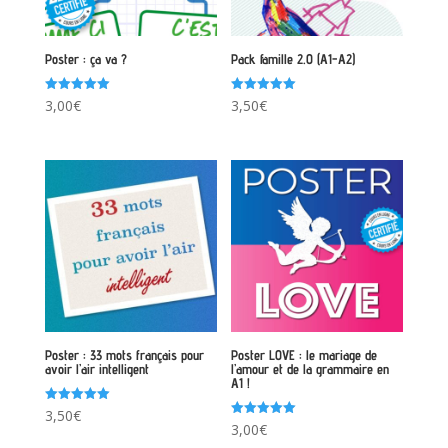
Poster : ça va ?
Pack famille 2.0 (A1-A2)
Note
Note
3,00
€
3,50
€
5.00
5.00
sur 5
sur 5
Poster : 33 mots français pour
Poster LOVE : le mariage de
avoir l’air intelligent
l’amour et de la grammaire en
A1 !
Note
3,50
€
5.00
Note
3,00
€
sur 5
5.00