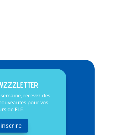
WZZZLETTER
 semaine, recevez des
 nouveautés pour vos
urs de FLE.
'inscrire