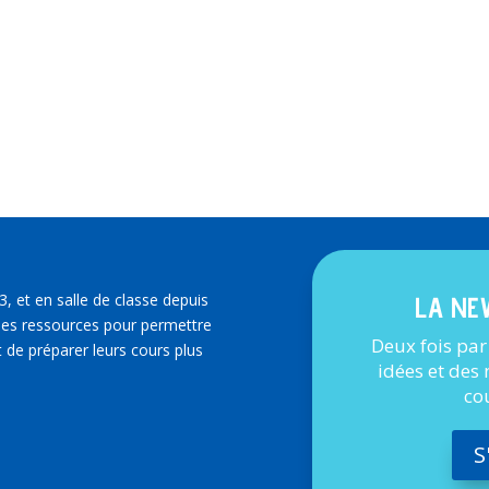
3, et en salle de classe depuis
LA NE
es ressources pour permettre
Deux fois par
 de préparer leurs cours plus
idées et des
co
S