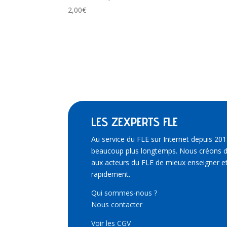
2,00
€
LES ZEXPERTS FLE
Au service du FLE sur Internet depuis 201
beaucoup plus longtemps. Nous créons d
aux acteurs du FLE de mieux enseigner et
rapidement.
Qui sommes-nous ?
Nous contacter
Voir les CGV